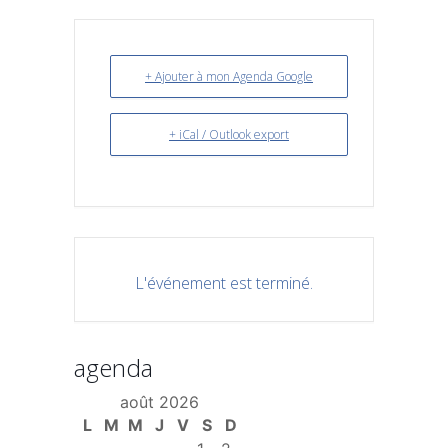
+ Ajouter à mon Agenda Google
+ iCal / Outlook export
L'événement est terminé.
agenda
août 2026
L
M
M
J
V
S
D