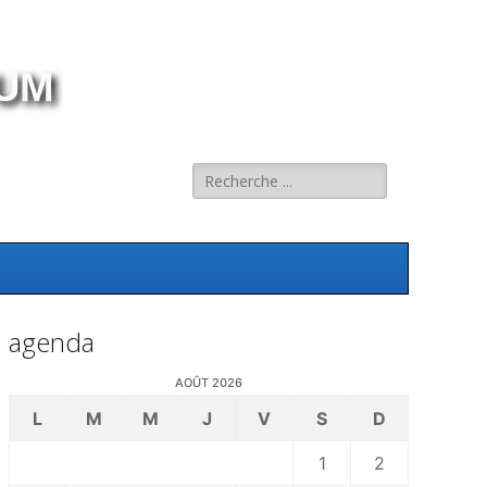
RUM
Rechercher :
agenda
AOÛT 2026
L
M
M
J
V
S
D
1
2