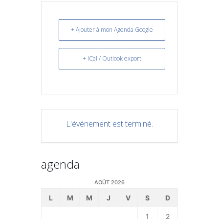
+ Ajouter à mon Agenda Google
+ iCal / Outlook export
L'événement est terminé.
agenda
AOÛT 2026
L
M
M
J
V
S
D
1
2