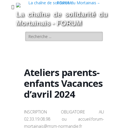
La chaîne de solidarité du
Mortainais - FORUM
Rechercher :
Ateliers parents-
enfants Vacances
d’avril 2024
INSCRIPTION OBLIGATOIRE AU
02.33.19.08.98 ou accueil.forum-
mortainais@msm-normandie.fr