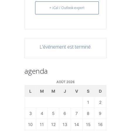
+ iCal / Outlook export
L'événement est terminé.
agenda
AOÛT 2026
L
M
M
J
V
S
D
1
2
3
4
5
6
7
8
9
10
11
12
13
14
15
16