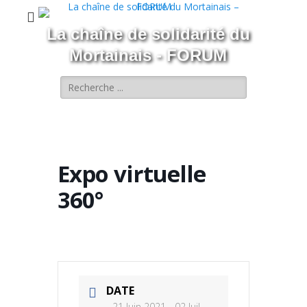
La chaîne de solidarité du
Mortainais - FORUM
Rechercher :
Expo virtuelle
360°
DATE
21 Juin 2021
- 02 Juil