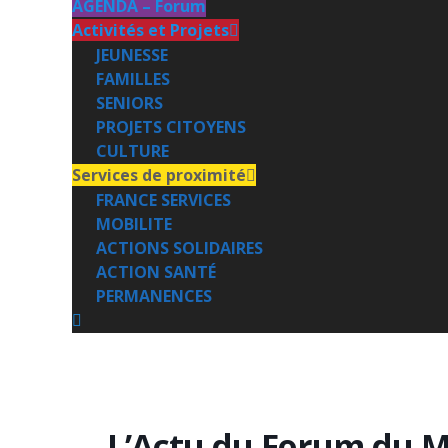
AGENDA – Forum
Activités et Projets
JEUNESSE
FAMILLES
SENIORS
PROJETS CITOYENS
CULTURE
Services de proximité
FRANCE SERVICES
MOBILITE
ACTIONS SOLIDAIRES
ACTION SANTÉ
PERMANENCES
L’Actu du Forum du M