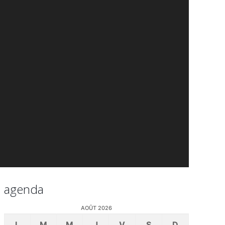
agenda
AOÛT 2026
L
M
M
J
V
S
D