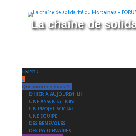
La chaîne de solid
Menu
Aller
Menu
principal
au
contenu
Qui sommes nous ?
D’HIER A AUJOURD’HUI
UNE ASSOCIATION
UN PROJET SOCIAL
UNE EQUIPE
DES BENEVOLES
DES PARTENAIRES