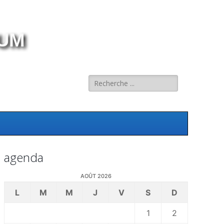
RUM
Rechercher :
agenda
AOÛT 2026
L
M
M
J
V
S
D
1
2