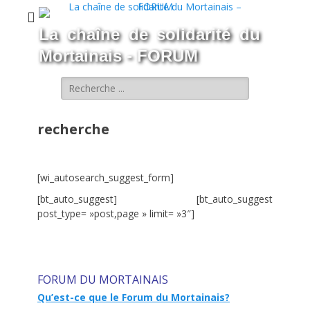
La chaîne de solidarité du
Mortainais - FORUM
Rechercher :
recherche
[wi_autosearch_suggest_form]
[bt_auto_suggest] [bt_auto_suggest
post_type= »post,page » limit= »3″]
FORUM DU MORTAINAIS
Qu’est-ce que le Forum du Mortainais?