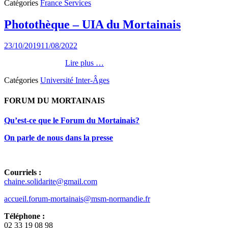
Catégories
France Services
Photothèque – UIA du Mortainais
Posted
23/10/2019
11/08/2022
on
Lire plus …
Catégories
Université Inter-Âges
FORUM DU MORTAINAIS
Qu’est-ce que le Forum du Mortainais?
On parle de nous dans la presse
Courriels :
chaine.solidarite@gmail.com
accueil.forum-mortainais@msm-
normandie.fr
Téléphone :
02 33 19 08 98