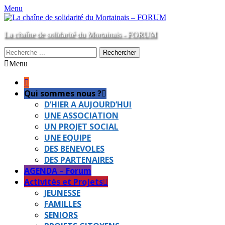
Menu
La chaîne de solidarité du Mortainais - FORUM
Rechercher :
Menu
Aller
Menu
au
principal
contenu
Qui sommes nous ?
D’HIER A AUJOURD’HUI
UNE ASSOCIATION
UN PROJET SOCIAL
UNE EQUIPE
DES BENEVOLES
DES PARTENAIRES
AGENDA – Forum
Activités et Projets
JEUNESSE
FAMILLES
SENIORS