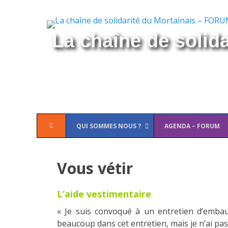
La chaîne de solid
Menu
Aller
QUI SOMMES NOUS ?
AGENDA – FORUM
principal
au
contenu
Vous vétir
L’aide vestimentaire
« Je suis convoqué à un entretien d’emba
beaucoup dans cet entretien, mais je n’ai pa