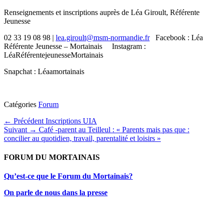
Renseignements et inscriptions auprès de Léa Giroult, Référente
Jeunesse
02 33 19 08 98 |
lea.giroult@msm-normandie.fr
Facebook : Léa
Référente Jeunesse – Mortainais Instagram :
LéaRéférentejeunesseMortainais
Snapchat : Léaamortainais
Catégories
Forum
Navigation
Article
← Précédent
Inscriptions UIA
Article
précédent :
Suivant →
Café -parent au Teilleul : « Parents mais pas que :
de
suivant :
concilier au quotidien, travail, parentalité et loisirs »
l’article
FORUM DU MORTAINAIS
Qu’est-ce que le Forum du Mortainais?
On parle de nous dans la presse