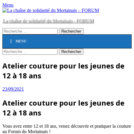
Menu
La chaîne de solidarité du Mortainais - FORUM
Rechercher :
Menu
Aller
MENU
au
principal
contenu
Recherche
Rechercher :
Atelier couture pour les jeunes de
12 à 18 ans
Posted
23/09/2021
on
Atelier couture pour les jeunes de
12 à 18 ans
Vous avez entre 12 et 18 ans, venez découvrir et pratiquer la couture
au Forum du Mortainais !