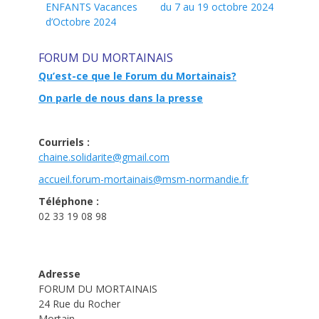
précédent :
suivant :
ENFANTS Vacances
du 7 au 19 octobre 2024
l’article
d’Octobre 2024
FORUM DU MORTAINAIS
Qu’est-ce que le Forum du Mortainais?
On parle de nous dans la presse
Courriels :
chaine.solidarite@gmail.com
accueil.forum-mortainais@msm-
normandie.fr
Téléphone :
02 33 19 08 98
Adresse
FORUM DU MORTAINAIS
24 Rue du Rocher
Mortain