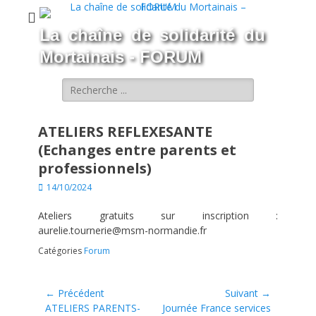
La chaîne de solidarité du
Mortainais - FORUM
Rechercher :
ATELIERS REFLEXESANTE
(Echanges entre parents et
professionnels)
Posted
14/10/2024
on
Ateliers gratuits sur inscription :
aurelie.tournerie@msm-normandie.fr
Catégories
Forum
Navigation
← Précédent
Suivant →
de
Article
Article
ATELIERS PARENTS-
Journée France services