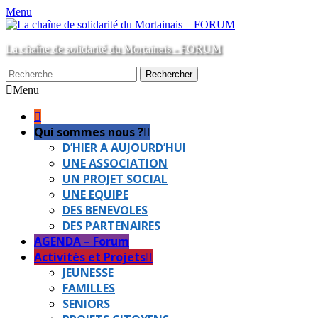
Menu
La chaîne de solidarité du Mortainais - FORUM
Rechercher :
Menu
Aller
Menu
au
principal
contenu
Qui sommes nous ?
D’HIER A AUJOURD’HUI
UNE ASSOCIATION
UN PROJET SOCIAL
UNE EQUIPE
DES BENEVOLES
DES PARTENAIRES
AGENDA – Forum
Activités et Projets
JEUNESSE
FAMILLES
SENIORS