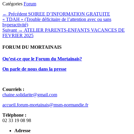
Catégories
Forum
Navigation
Article
← Précédent
SOIREE D’INFORMATION GRATUITE
précédent :
« TDAH » (Trouble déficitaire de l’attention avec ou sans
de
hyperactivité)
l’article
Article
Suivant →
ATELIER PARENTS-ENFANTS VACANCES DE
suivant :
FEVRIER 2025
FORUM DU MORTAINAIS
Qu’est-ce que le Forum du Mortainais?
On parle de nous dans la presse
Courriels :
chaine.solidarite@gmail.com
accueil.forum-mortainais@msm-
normandie.fr
Téléphone :
02 33 19 08 98
Adresse