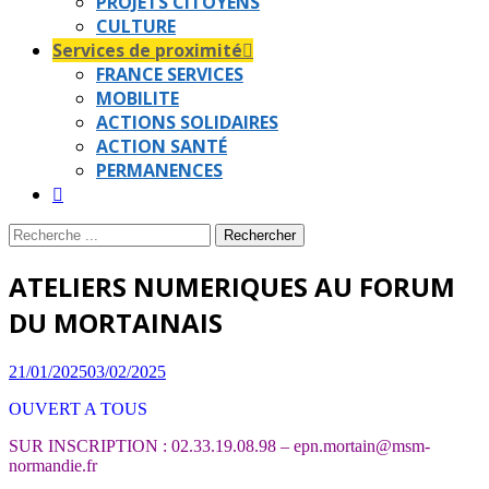
PROJETS CITOYENS
CULTURE
Services de proximité
FRANCE SERVICES
MOBILITE
ACTIONS SOLIDAIRES
ACTION SANTÉ
PERMANENCES
Recherche
Rechercher :
ATELIERS NUMERIQUES AU FORUM
DU MORTAINAIS
Posted
21/01/2025
03/02/2025
on
OUVERT A TOUS
SUR INSCRIPTION : 02.33.19.08.98 – epn.mortain@msm-
normandie.fr