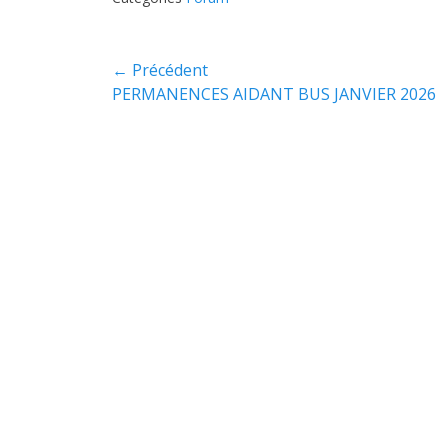
Navigation
← Précédent
de
Article
PERMANENCES AIDANT BUS JANVIER 2026
l’article
précédent :