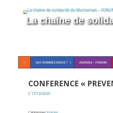
La chaîne de solid
Menu
Aller
QUI SOMMES NOUS ?
AGENDA – FORUM
principal
au
contenu
CONFERENCE « PREVE
Posted
17/12/2025
on
Catégories
Forum