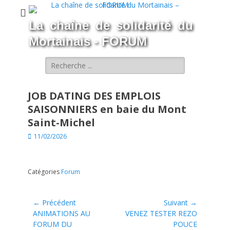
La chaîne de solidarité du
Mortainais - FORUM
Rechercher :
JOB DATING DES EMPLOIS
SAISONNIERS en baie du Mont
Saint-Michel
Posted
11/02/2026
on
Catégories
Forum
Navigation
← Précédent
Suivant →
de
Article
Article
ANIMATIONS AU
VENEZ TESTER REZO
précédent :
suivant :
FORUM DU
POUCE
l’article