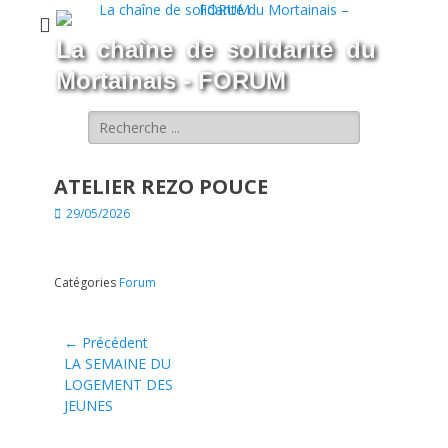
La chaîne de solidarité du
Mortainais - FORUM
Rechercher :
ATELIER REZO POUCE
Posted
29/05/2026
on
Catégories
Forum
Navigation
← Précédent
de
Article
LA SEMAINE DU
précédent :
LOGEMENT DES
l’article
JEUNES