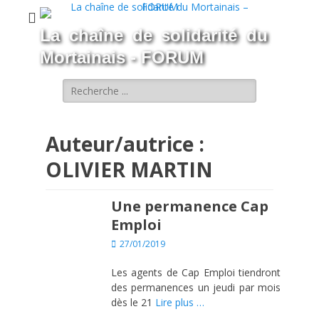
La chaîne de solidarité du
Mortainais - FORUM
Rechercher :
Auteur/autrice :
OLIVIER MARTIN
Une permanence Cap
Emploi
Posted
27/01/2019
on
Les agents de Cap Emploi tiendront
des permanences un jeudi par mois
dès le 21
Lire plus …